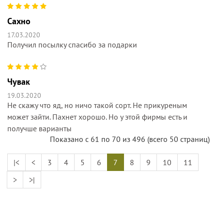
Сахно
17.03.2020
Получил посылку спасибо за подарки
Чувак
19.03.2020
Не скажу что яд, но ничо такой сорт. Не прикуреным
может зайти. Пахнет хорошо. Но у этой фирмы есть и
получше варианты
Показано с 61 по 70 из 496 (всего 50 страниц)
|<
<
3
4
5
6
7
8
9
10
11
>
>|