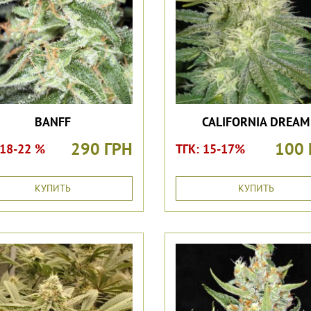
BАNFF
CALIFORNIA DREAM
290 ГРН
100 
 18-22 %
ТГК: 15-17%
КУПИТЬ
КУПИТЬ