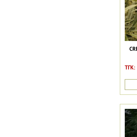
CR
ТГК: