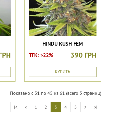
HINDU KUSH FEM
ГРН
390 ГРН
ТГК: >22%
КУПИТЬ
Показано с 31 по 45 из 61 (всего 5 страниц)
|<
<
1
2
3
4
5
>
>|