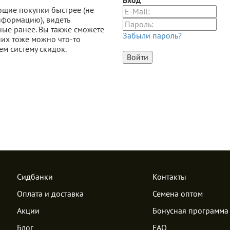
Вход
ющие покупки быстрее (не
нформацию), видеть
нные ранее. Вы также сможете
Забыли пароль?
них тоже можно что-то
ем систему скидок.
Сидбанки
Контакты
Оплата и доставка
Семена оптом
Акции
Бонусная программа
Блог
FAQ