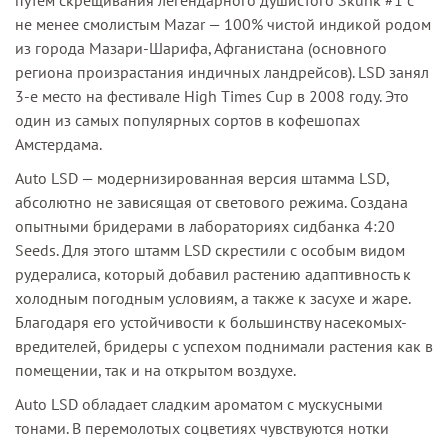
путем скрещивания легендарного душистого Skunk #1 с
не менее смолистым Mazar — 100% чистой индикой родом
из города Мазари-Шарифа, Афганистана (основного
региона произрастания индичных ландрейсов). LSD занял
3-е место на фестивале High Times Cup в 2008 году. Это
один из самых популярных сортов в кофешопах
Амстердама.
Auto LSD — модернизированная версия штамма LSD,
абсолютно не зависящая от светового режима. Создана
опытными бридерами в лабораториях сидбанка 4:20
Seeds. Для этого штамм LSD скрестили с особым видом
рудералиса, который добавил растению адаптивность к
холодным погодным условиям, а также к засухе и жаре.
Благодаря его устойчивости к большинству насекомых-
вредителей, бридеры с успехом поднимали растения как в
помещении, так и на открытом воздухе.
Auto LSD обладает сладким ароматом с мускусными
тонами. В перемолотых соцветиях чувствуются нотки