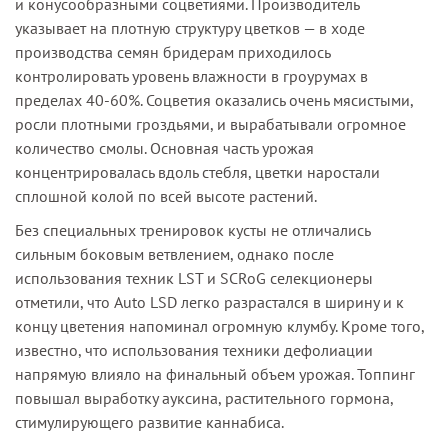
и конусообразными соцветиями. Производитель
указывает на плотную структуру цветков — в ходе
производства семян бридерам приходилось
контролировать уровень влажности в гроурумах в
пределах 40-60%. Соцветия оказались очень мясистыми,
росли плотными гроздьями, и вырабатывали огромное
количество смолы. Основная часть урожая
концентрировалась вдоль стебля, цветки наростали
сплошной колой по всей высоте растений.
Без специальных тренировок кусты не отличались
сильным боковым ветвлением, однако после
использования техник LST и SCRoG селекционеры
отметили, что Auto LSD легко разрастался в ширину и к
концу цветения напоминал огромную клумбу. Кроме того,
известно, что использования техники дефолиации
напрямую влияло на финальный объем урожая. Топпинг
повышал выработку ауксина, растительного гормона,
стимулирующего развитие каннабиса.