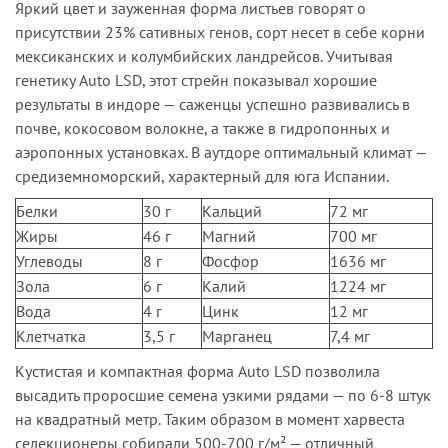
Яркий цвет и зауженная форма листьев говорят о
присутствии 23% сативных генов, сорт несет в себе корни
мексиканских и колумбийских ландрейсов. Учитывая
генетику Auto LSD, этот стрейн показывал хорошие
результаты в индоре — саженцы успешно развивались в
почве, кокосовом волокне, а также в гидропонных и
аэропонных установках. В аутдоре оптимальный климат —
средиземноморский, характерный для юга Испании.
Белки
30 г
Кальций
72 мг
Жиры
46 г
Магний
700 мг
Углеводы
8 г
Фосфор
1636 мг
Зола
6 г
Калий
1224 мг
Вода
4 г
Цинк
12 мг
Клетчатка
3,5 г
Марганец
7,4 мг
Кустистая и компактная форма Auto LSD позволила
высадить проросшие семена узкими рядами — по 6-8 штук
на квадратный метр. Таким образом в момент харвеста
селекционеры собирали 500-700 г/м² — отличный