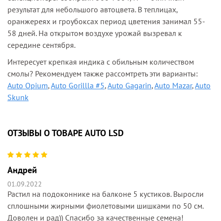
результат для небольшого автоцвета. В теплицах,
оранжереях и гроубоксах период цветения занимал 55-
58 дней. На открытом воздухе урожай вызревал к
середине сентября.
Интересует крепкая индика с обильным количеством
смолы? Рекомендуем также рассомтреть эти варианты:
Auto Opium
,
Auto Gorillla #5
,
Auto Gagarin
,
Auto Mazar
,
Auto
Skunk
ОТЗЫВЫ О ТОВАРЕ AUTO LSD
Андрей
01.09.2022
Растил на подоконнике на балконе 5 кустиков. Выросли
сплошными жирными фиолетовыми шишками по 50 см.
Доволен и рад)) Спасибо за качественные семена!